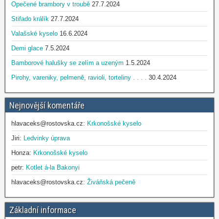
Opečené brambory v troubě
27.7.2024
Stifado králík
27.7.2024
Valašské kyselo
16.6.2024
Demi glace
7.5.2024
Bamborové halušky se zelím a uzeným
1.5.2024
Pirohy, vareniky, pelmeně, ravioli, torteliny . . . .
30.4.2024
Nejnovější komentáře
hlavaceks@rostovska.cz
:
Krkonošské kyselo
Jiri
:
Ledvinky úprava
Honza
:
Krkonošské kyselo
petr
:
Kotlet á-la Bakonyi
hlavaceks@rostovska.cz
:
Živáňská pečeně
Základní informace