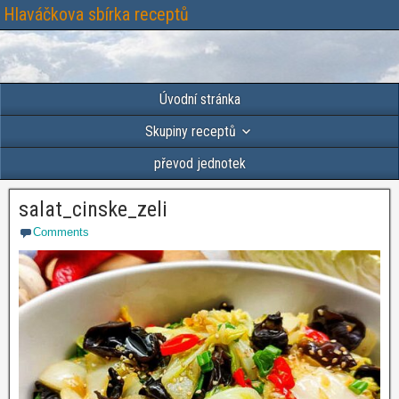
Hlaváčkova sbírka receptů
Úvodní stránka
Skupiny receptů
převod jednotek
salat_cinske_zeli
Comments