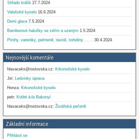
Stifado králík
27.7.2024
Valašské kyselo
16.6.2024
Demi glace
7.5.2024
Bamborové halušky se zelím a uzeným
1.5.2024
Pirohy, vareniky, pelmeně, ravioli, torteliny . . . .
30.4.2024
Nejnovější komentáře
hlavaceks@rostovska.cz
:
Krkonošské kyselo
Jiri
:
Ledvinky úprava
Honza
:
Krkonošské kyselo
petr
:
Kotlet á-la Bakonyi
hlavaceks@rostovska.cz
:
Živáňská pečeně
Základní informace
Přihlásit se