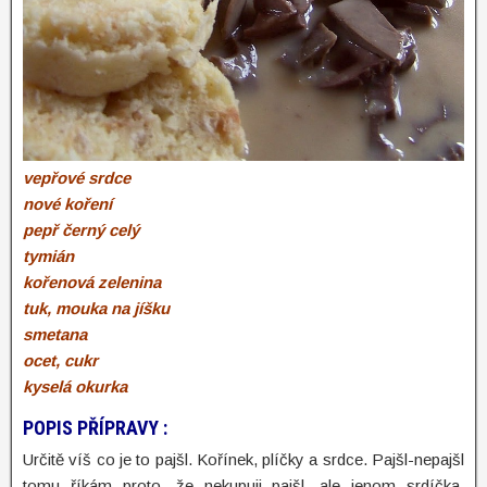
vepřové srdce
nové koření
pepř černý celý
tymián
kořenová zelenina
tuk, mouka na jíšku
smetana
ocet, cukr
kyselá okurka
POPIS PŘÍPRAVY :
Určitě víš co je to pajšl. Kořínek, plíčky a srdce. Pajšl-nepajšl
tomu říkám proto, že nekupuji pajšl, ale jenom srdíčka.