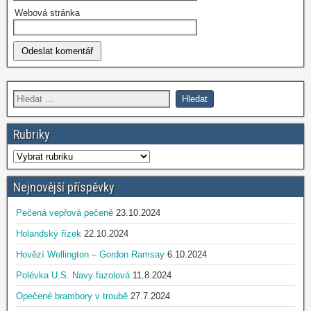
Webová stránka
Rubriky
Nejnovější příspěvky
Pečená vepřová pečeně
23.10.2024
Holandský řízek
22.10.2024
Hovězí Wellington – Gordon Ramsay
6.10.2024
Polévka U.S. Navy fazolová
11.8.2024
Opečené brambory v troubě
27.7.2024