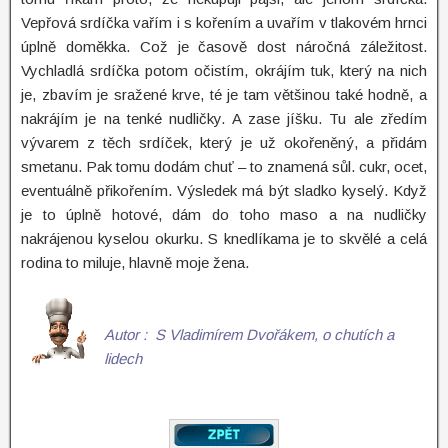
Vepřová srdíčka vařím i s kořením a uvařím v tlakovém hrnci
úplně doměkka. Což je časově dost náročná záležitost.
Vychladlá srdíčka potom očistím, okrájím tuk, který na nich
je, zbavím je sražené krve, té je tam většinou také hodně, a
nakrájím je na tenké nudličky. A zase jíšku. Tu ale zředím
vývarem z těch srdíček, který je už okořeněný, a přidám
smetanu. Pak tomu dodám chuť – to znamená sůl. cukr, ocet,
eventuálně přikořením. Výsledek má být sladko kyselý. Když
je to úplně hotové, dám do toho maso a na nudličky
nakrájenou kyselou okurku. S knedlíkama je to skvělé a celá
rodina to miluje, hlavně moje žena.
Autor : S Vladimírem Dvořákem, o chutích a
lidech