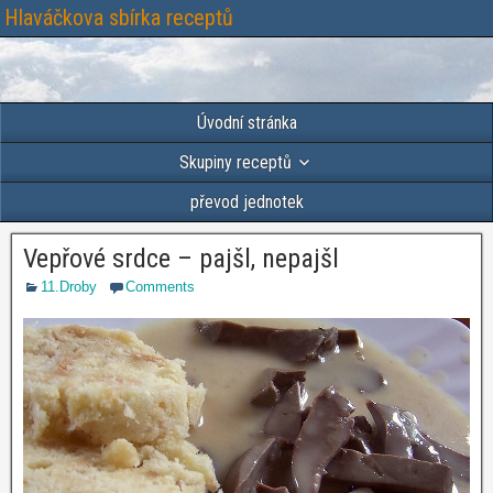
Hlaváčkova sbírka receptů
Úvodní stránka
Skupiny receptů
převod jednotek
Vepřové srdce – pajšl, nepajšl
11.Droby
Comments