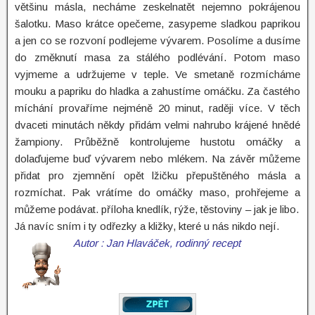
většinu másla, necháme zeskelnatět nejemno pokrájenou
šalotku. Maso krátce opečeme, zasypeme sladkou paprikou
a jen co se rozvoní podlejeme vývarem. Posolíme a dusíme
do změknutí masa za stálého podlévání. Potom maso
vyjmeme a udržujeme v teple. Ve smetaně rozmícháme
mouku a papriku do hladka a zahustíme omáčku. Za častého
míchání provaříme nejméně 20 minut, raději více. V těch
dvaceti minutách někdy přidám velmi nahrubo krájené hnědé
žampiony. Průběžně kontrolujeme hustotu omáčky a
dolaďujeme buď vývarem nebo mlékem. Na závěr můžeme
přidat pro zjemnění opět lžičku přepuštěného másla a
rozmíchat. Pak vrátíme do omáčky maso, prohřejeme a
můžeme podávat. příloha knedlík, rýže, těstoviny – jak je libo.
Já navíc sním i ty odřezky a kližky, které u nás nikdo nejí.
Autor : Jan Hlaváček, rodinný recept