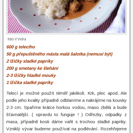
foto V.Vidra
600 g telecího
50 g přepuštěného másla
malá šalotka (nemusí být)
2 lžičky sladké papriky
200 g smetany ke šlehání
2-3 lžičky hladké mouky
1 lžička sladké papriky
Telecí je možné použít téměř jakékoli. Krk, plec apod. Ale
podle jeho kvality případně odblaníme a nakrájíme na kousky
2-3 cm. Spaříme krátce horkou vodou, maso zbělá a bude
šťavnatější. ( opravdu to funguje ! ) Odřezky, odpadky z
masa, případně kosti dáme vařit s trochou sladké papriky.
Vzniklý vývar budeme používat na podlévání. Rozehřejeme