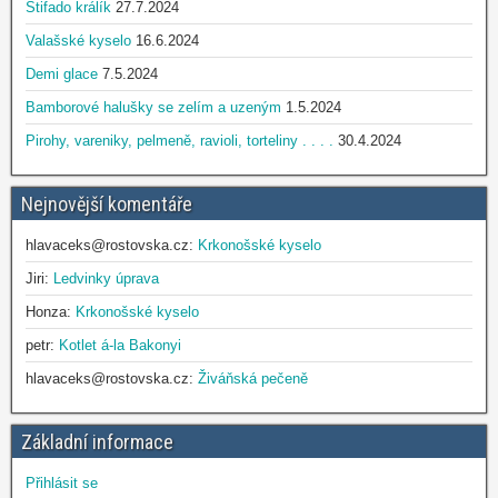
Stifado králík
27.7.2024
Valašské kyselo
16.6.2024
Demi glace
7.5.2024
Bamborové halušky se zelím a uzeným
1.5.2024
Pirohy, vareniky, pelmeně, ravioli, torteliny . . . .
30.4.2024
Nejnovější komentáře
hlavaceks@rostovska.cz
:
Krkonošské kyselo
Jiri
:
Ledvinky úprava
Honza
:
Krkonošské kyselo
petr
:
Kotlet á-la Bakonyi
hlavaceks@rostovska.cz
:
Živáňská pečeně
Základní informace
Přihlásit se