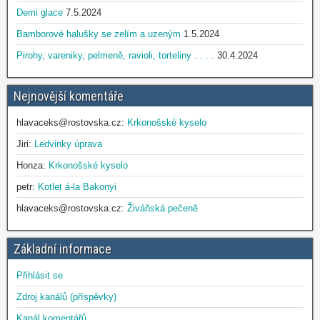
Demi glace
7.5.2024
Bamborové halušky se zelím a uzeným
1.5.2024
Pirohy, vareniky, pelmeně, ravioli, torteliny . . . .
30.4.2024
Nejnovější komentáře
hlavaceks@rostovska.cz
:
Krkonošské kyselo
Jiri
:
Ledvinky úprava
Honza
:
Krkonošské kyselo
petr
:
Kotlet á-la Bakonyi
hlavaceks@rostovska.cz
:
Živáňská pečeně
Základní informace
Přihlásit se
Zdroj kanálů (příspěvky)
Kanál komentářů