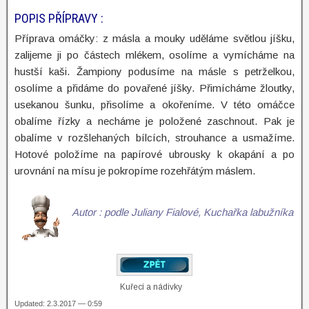
POPIS PŘÍPRAVY :
Příprava omáčky: z másla a mouky uděláme světlou jíšku,
zalijeme ji po částech mlékem, osolíme a vymícháme na
hustší kaši. Žampiony podusíme na másle s petrželkou,
osolíme a přidáme do povařené jíšky. Přimícháme žloutky,
usekanou šunku, přisolíme a okořeníme. V této omáčce
obalíme řízky a necháme je položené zaschnout. Pak je
obalíme v rozšlehaných bílcích, strouhance a usmažíme.
Hotové položíme na papírové ubrousky k okapání a po
urovnání na mísu je pokropíme rozehřátým máslem.
Autor : podle Juliany Fialové, Kuchařka labužníka
Kuřecí a nádivky
Updated: 2.3.2017 — 0:59