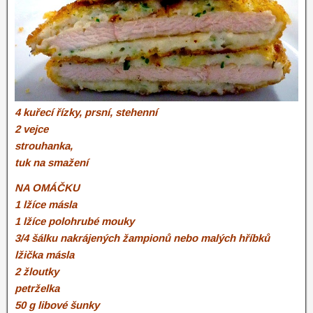
4 kuřecí řízky, prsní, stehenní
2 vejce
strouhanka,
tuk na smažení
NA OMÁČKU
1 lžíce másla
1 lžíce polohrubé mouky
3/4 šálku nakrájených žampionů nebo malých hříbků
lžička másla
2 žloutky
petrželka
50 g libové šunky